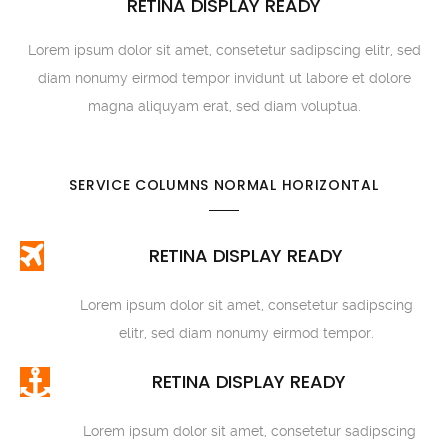
RETINA DISPLAY READY
Lorem ipsum dolor sit amet, consetetur sadipscing elitr, sed
diam nonumy eirmod tempor invidunt ut labore et dolore
magna aliquyam erat, sed diam voluptua.
SERVICE COLUMNS NORMAL HORIZONTAL
RETINA DISPLAY READY
Lorem ipsum dolor sit amet, consetetur sadipscing
elitr, sed diam nonumy eirmod tempor.
RETINA DISPLAY READY
Lorem ipsum dolor sit amet, consetetur sadipscing